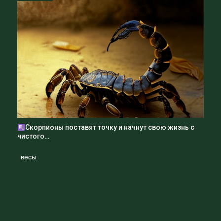
сомневаться в своих чувствах к партнеру или же вас
ждут конфликты с близкими людьми.
Старайтесь сохранять спокойствие и не переживать
слишком сильно.
Однако, в ноябре вы можете получить возможность для
роста в образовании. Возможно, вы начнете изучать
новую область знаний или же получите возможность
для повышения квалификации.
Это поможет вам реализовать свой потенциал и
достичь новых успехов.
Скорпионы поставят точку и начнут свою жизнь с
чистого…
Декабрь
весы
В декабре Близнецы могут столкнуться с некоторыми
проблемами в работе. Возможно, вы начнете
чувствовать усталость или же у вас появятся проблемы
с коллегами.