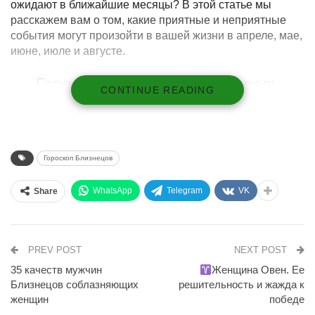
ожидают в ближайшие месяцы? В этой статье мы
расскажем вам о том, какие приятные и неприятные
события могут произойти в вашей жизни в апреле, мае,
июне, июле и августе.
Гороскоп Близнецов на Апрель
CONTINUE READING
В апреле Близнецам могут появиться некоторые
финансовые проблемы. Возможно, вы столкнетесь с
неожиданными расходами или потерей дохода. Но не
отчаивайтесь, все решаемо.
Гороскоп Близнецов
Старайтесь быть экономными и не тратить деньги
WhatsApp
Telegram
VK
Share
на ненужные вещи.
Однако, в апреле вы также можете получить
приятные новости от близких людей. Возможно,
кто-то из ваших друзей или родственников
PREV POST
NEXT POST
поделится с вами хорошими новостями, которые
35 качеств мужчин
Женщина Овен. Ее
поднимут вам настроение и добавят уверенности
Близнецов соблазняющих
решительность и жажда к
в будущее.
женщин
победе