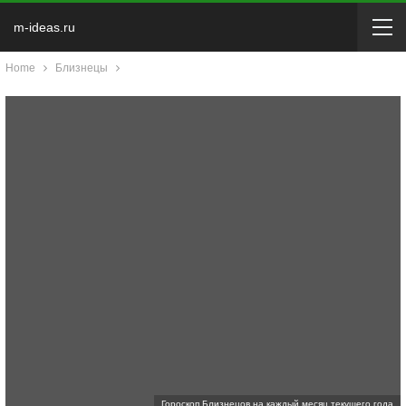
m-ideas.ru
Home
Близнецы
Гороскоп Близнецов на каждый месяц текущего года