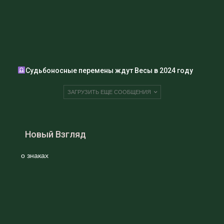
Старайтесь сохранять спокойствие и не
переживать слишком сильно.
Однако, в декабре вы можете получить
возможность для развития своих творческих
способностей. Возможно, вы начнете заниматься
новым видом искусства или же найдете новое
хобби, которое станет для вас источником
Судьбоносные перемены ждут Весы в 2024 году
вдохновения и радости.
ЗАГРУЗИТЬ ЕЩЕ СООБЩЕНИЯ
Новый Взгляд
В целом, будущие месяцы могут быть
непредсказуемыми и полными разных
о знаках
событий. Главное — не забывайте о том, что
вы сами формируете свою жизнь и можете
влиять на ее ход.