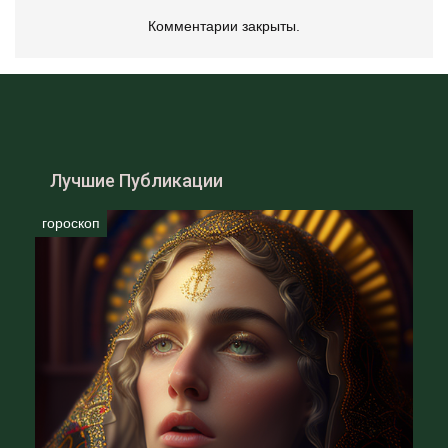
ваша текущая связь принесет вам больше
Комментарии закрыты.
радости и удовлетворения.
Это может стать хорошим стимулом для развития
и роста.
Сентябрь
В сентябре Близнецы могут столкнуться с
Лучшие Публикации
некоторыми сложностями в общении с
окружающими. Возможно, вы начнете чувствовать
гороскоп
недоверие к людям или же у вас появятся
конфликты с коллегами.
Старайтесь сохранять спокойствие и не
переживать слишком сильно.
Однако, в сентябре вы можете получить
возможность для роста в карьере. Возможно, вы
получите повышение или же ваша текущая
работа принесет вам больше прибыли.
Это может стать хорошим стимулом для развития
и роста.