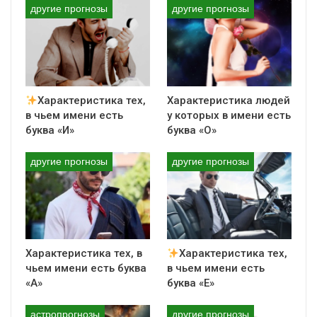
другие прогнозы
другие прогнозы
результатов. Они всегда стремятся к
самосовершенствованию и росту, чтобы стать
лучшей версией себя. Эти люди готовы
преодолевать любые трудности, чтобы достичь
своих целей.
Работа и карьера
для тех, у кого в имени есть
Характеристика тех,
Характеристика людей
буква «Ю», важны, но не являются главным в их
в чьем имени есть
у которых в имени есть
жизни. Они предпочитают работу, которая
буква «И»
буква «О»
позволяет им реализовать свой потенциал и
приносит удовлетворение, а не только деньги. Эти
другие прогнозы
другие прогнозы
люди умеют находить баланс между работой и
личной жизнью, что позволяет им быть
успешными как в карьере, так и в личной жизни.
Любовь для тех
, у кого в имени есть буква «Ю»,
значит все. Они верят в любовь с первого взгляда
и готовы идти на все, чтобы найти свою
Характеристика тех, в
Характеристика тех,
половинку.
чьем имени есть буква
в чьем имени есть
Эти люди очень романтичны и мечтательны,
«А»
буква «Е»
любят романтические встречи и живут в мире
своих чувств. Они готовы делиться своими
астропрогнозы
другие прогнозы