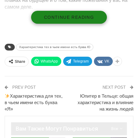
планах на будущее и о том, какие пожелания у вас на
самом деле.
CONTINUE READING
Характеристика людей, в чьем
имени есть буква «Ю»
Привычки
тех, у кого в имени есть буква «Ю»,
Характеристика тех в чьем имени есть буква Ю
носят в себе элемент тайны и загадки. Они любят
делать все в своей жизни по своему, привыкли к
WhatsApp
Telegram
VK
Share
независимости и свободе. Эти люди не боятся
принимать риски и экспериментировать в жизни,
что позволяет им открывать новые горизонты и
достигать больших высот.
PREV POST
NEXT POST
Желания
тех, у кого в имени есть буква «Ю»,
Характеристика для тех,
Юпитер в Тельце: общая
носят в себе мечту и фантазию. Эти люди любят
в чьем имени есть буква
характеристика и влияние
путешествовать, исследовать новые культуры и
«Я»
на жизнь людей
находиться в постоянном движении. Они
стремятся к гармонии во всем, что делают, и
постоянно ищут новые способы саморазвития.
Вам Также Могут Понравиться
Все
Цели тех
, у кого в имени есть буква «Ю»,
направлены на успех и достижение высоких