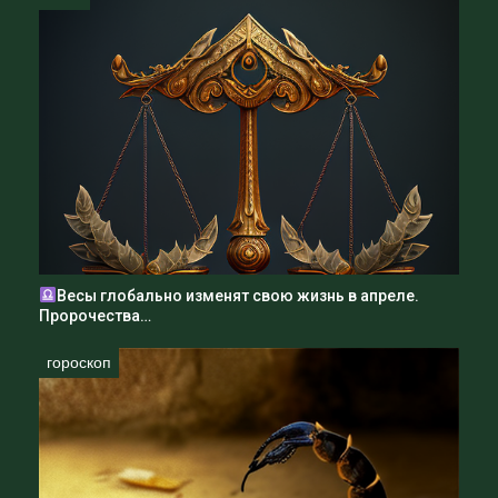
Семейные радости
Гармония и радость наполняют домашний
очаг, когда семья собирается вокруг одного
стола. Семейные узы и любовь, укрепленные
временем, приносят непередаваемую
радость и счастье каждому из вас.
Вам суждено испытать глубокие семейные
радости, которые переполнят вашу жизнь
светом и теплом. Уважайте и цените своих
Весы глобально изменят свою жизнь в апреле.
близких, ведь семья – это драгоценный дар
Пророчества…
от звезд.
гороскоп
На этом я прощаюсь с вами. До новых встреч.