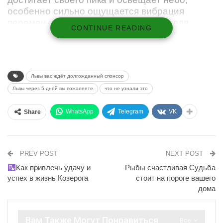
особенно сильно ощущается вибрация
перемен и судьбоносных поворотов для
CONTINUE READING
Львов.
Вы, благородные представители этого
великолепного знака, готовьте свои
гривы и собирайтесь, потому что
Львы вас ждёт долгожданный спонсор
впереди ждут великие перемены!
Львы через 5 дней вы пожалеете
что не узнали это
Галактические силы выравниваются,
звёзды загораются на небесах,
WhatsApp
Telegram
VK
Share
ознаменовывая наступление
грандиозных изменений. Глубоко в
сердце каждого из нас заключены
PREV POST
NEXT POST
тайные желания, мечты и стремления.
Как привлечь удачу и
Рыбы счастливая Судьба
И вот, вскоре наступит момент, когда судьба
успех в жизнь Козерога
стоит на пороге вашего
решит улыбнуться вам и сбудутся
дома
сокровенные ваши мечты. Верьте в свою силу
и готовьтесь к тому, что уже через 5 дней вам
Вам Также Могут Понравиться
Все
будет суждено разделить невероятное