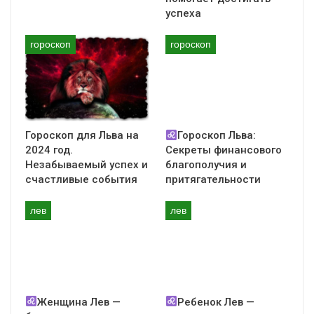
успеха
Денежные прибавки в
гороскоп
гороскоп
бюджет
Как будто с небес упала звезда финансового
везения, осветив всех, кто смело шагает
вперед в поисках лучшей жизни. Ваши
Гороскоп для Льва на
Гороскоп Льва:
упорство и преданность искренним целям не
2024 год.
Секреты финансового
остались незамеченными.
Незабываемый успех и
благополучия и
счастливые события
притягательности
Через 5 дней ожидайте приятного сюрприза в
виде денежных прибавок в ваш бюджет.
лев
лев
Мудро распорядитесь этими средствами,
использовав их для достижения ваших
высших целей.
Судьбоносная встреча
Женщина Лев —
Ребенок Лев —