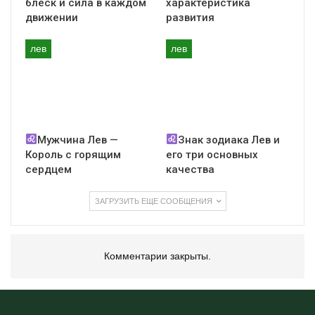
Любовь и судьба переплелись в тонкую нить,
блеск и сила в каждом
характеристика
ведущую в глубину ваших эмоций. Вам
движении
развития
предстоит осуществить встречу, которая
сулит не только страстные эмоции, но и
лев
лев
важные изменения в вашей жизни.
Момент, когда две души находят друг друга,
трогает самые глубины нашего бытия. Будьте
открытыми к новым возможностям, и вам
Мужчина Лев —
Знак зодиака Лев и
несомненно улыбнется счастье.
Король с горящим
его три основных
сердцем
качества
Высокооплачиваемая
вакансия
ЗАГРУЗИТЬ ЕЩЕ СООБЩЕНИЯ
Львы
ваш профессионализм и стремление к
успеху наконец-то сыграют в вашу пользу.
Комментарии закрыты.
Оказывается, вы находитесь на звездной
стезе к профессиональному росту и
финансовым благам.