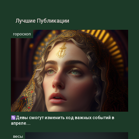
Лучшие Публикации
Важно отметить, что Ангел-хранитель не
является исключительным источником
гороскоп
помощи для Тельцов. Он предоставляет
руководство и поддержку, но их жизненный
опыт и усилия также играют важную роль в
достижении целей.
Тельцы должны работать над собой, развивать свои
навыки и таланты, чтобы использовать потенциал,
который предоставляет Ангел-хранитель.
Ангел-хранитель Анэль — это невидимая сила,
Девы смогут изменить ход важных событий в
которая связана с Тельцами с момента их
апреле.…
рождения и помогает им в жизни. Он направляет
их на путь к успеху, дает силу и мудрость в
весы