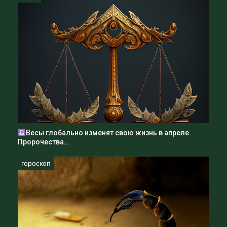
трудные моменты, помогает находить равновесие
в жизни и достигать целей.
Ангел-хранитель помогает Тельцам раскрыть
свой потенциал, научиться использовать свои
сильные стороны и преодолевать слабости.
Благодаря Ангелу-хранителю, Тельцы обретают
уверенность в себе и своих действиях, что делает
их более успешными в жизни.
Но важно помнить, что Ангел-хранитель не
является единственным источником помощи и
поддержки в жизни.
Важно научиться самостоятельно принимать
Весы глобально изменят свою жизнь в апреле.
решения и действовать в соответствии со своими
Пророчества…
убеждениями. Только тогда можно достичь
истинного успеха в жизни и стать счастливым.
гороскоп
Ангел-хранитель Анэль помогает Тельцам во
многих аспектах жизни, начиная от поддержки и
защиты от негативных влияний, и заканчивая
направлением на правильный путь в жизни,
помощью в здоровом образе жизни и принятии