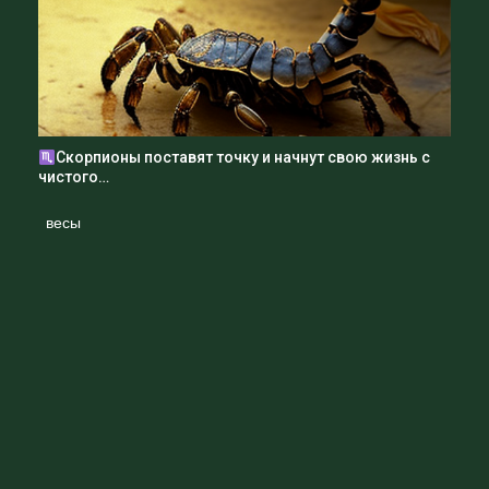
верных решений.
Благодаря этому ангелу-хранителю, Тельцы могут
обрести уверенность в себе и своих действиях,
достигать своих целей и стать успешными в жизни. Но
важно помнить, что их собственный жизненный опыт и
усилия также играют важную роль в достижении успеха
Скорпионы поставят точку и начнут свою жизнь с
и счастья.
чистого…
весы