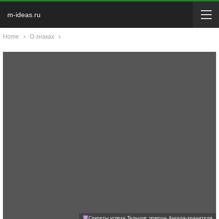
m-ideas.ru
Home
О знаках
Секреты успеха Тельцов: помощь Ангела-хранителя