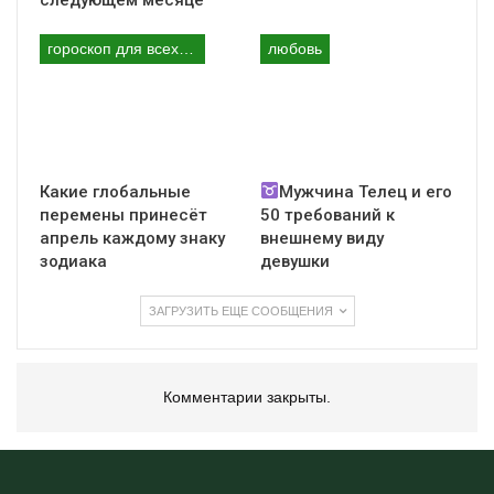
ситуации, когда им необходима поддержка и совет
Ангела-хранителя.
гороскоп для всех знаков
любовь
Анэль всегда рядом с Тельцом, даже если это не
заметно с первого взгляда. Он помогает Тельцам
принимать верные решения в трудных ситуациях,
дает силу и мудрость, чтобы преодолеть любые
препятствия на пути к успеху.
Кроме того, Анэль помогает Тельцам находить
Какие глобальные
Мужчина Телец и его
свое место в обществе, развивать свои
перемены принесёт
50 требований к
коммуникативные навыки и устанавливать
апрель каждому знаку
внешнему виду
полезные связи.
зодиака
девушки
Этот ангел-хранитель помогает Тельцам находить
друзей и союзников, которые будут поддерживать
ЗАГРУЗИТЬ ЕЩЕ СООБЩЕНИЯ
их в трудные моменты и помогать достигать
целей.
Благодаря Ангелу Анэлю, Тельцы обретают доверие и
Комментарии закрыты.
уважение окружающих, что делает их более
успешными в жизни.