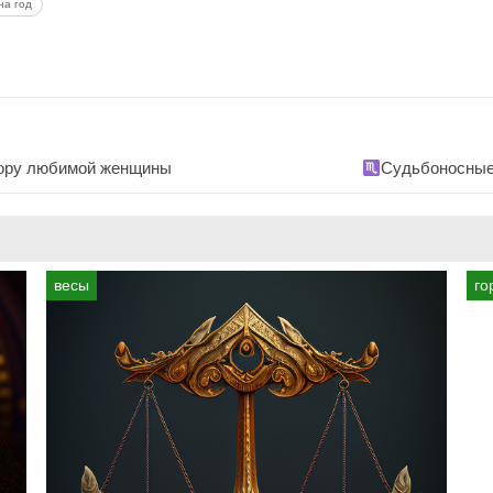
на год
бору любимой женщины
Судьбоносные 
весы
го