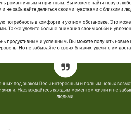
чень романтичным и приятным. Вы можете найти новую любо
 и не забывайте делиться своими чувствами с близкими лю
ую потребность в комфорте и уютном обстановке. Это може
ми. Также уделите больше внимания своим хобби и увлече
ень продуктивным и успешным. Вы можете получить новые 
ровень. Но не забывайте о своих близких, уделите им дост
денных под знаком Весы интересным и полным новых возмо
е жизни. Наслаждайтесь каждым моментом жизни и не забы
людьми.