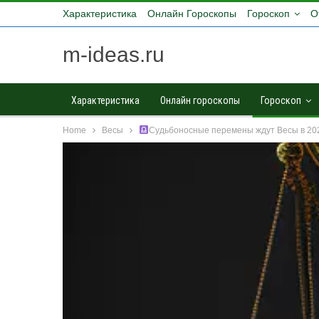
Характеристика
Онлайн Гороскопы
Гороскоп
О
m-ideas.ru
Характеристика
Онлайн гороскопы
Гороскоп
Home
Весы
Судьбоносные перемены ждут Весы в 202