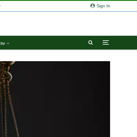
Sign In
озы