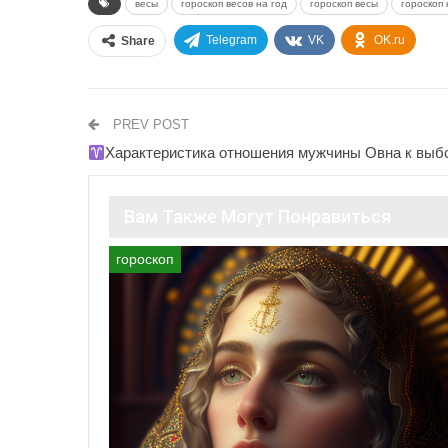
весы
гороскоп весов на год
гороскоп весы
гороскоп 
Telegram
VK
OK.ru
Share
PREV POST
Характеристика отношения мужчины Овна к вы
Вам Также Могут Понравиться
гороскоп