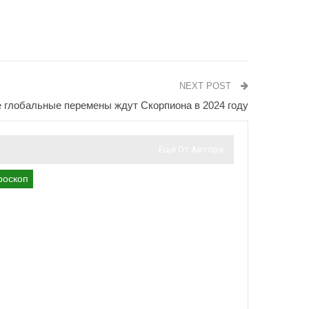
NEXT POST
глобальные перемены ждут Скорпиона в 2024 году
Еще От Автора
роскоп