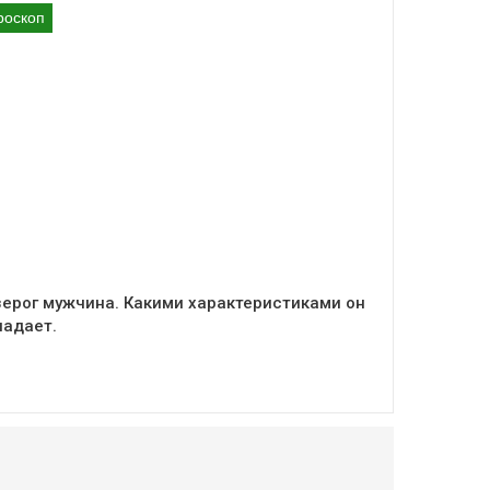
роскоп
зерог мужчина. Какими характеристиками он
ладает.