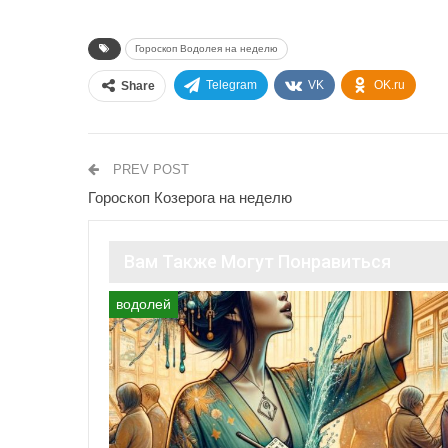
Гороскоп Водолея на неделю
Telegram
VK
OK.ru
Share
PREV POST
Гороскоп Козерога на неделю
Вам Также Могут Понравиться
водолей