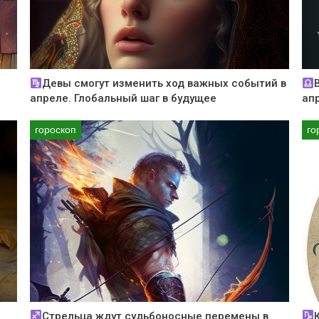
Девы смогут изменить ход важных событий в
апреле. Глобальный шаг в будущее
ап
гороскоп
го
Стрельца ждут судьбоносные перемены в