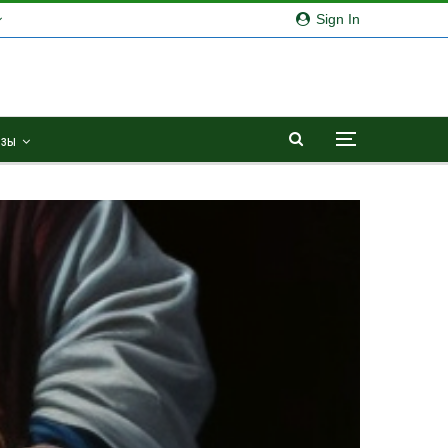
Sign In
озы