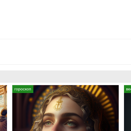
гороскоп
ве