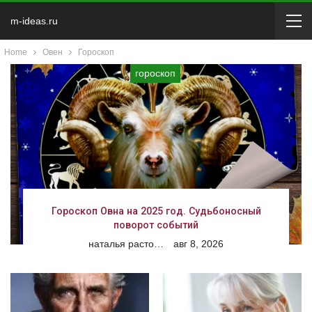
m-ideas.ru
Home
Овен
Гороскоп
гороскоп
Гороскоп Овна на 2025 год. Судьбоносный
поворот событий
наталья расторгуева
авг 8, 2026