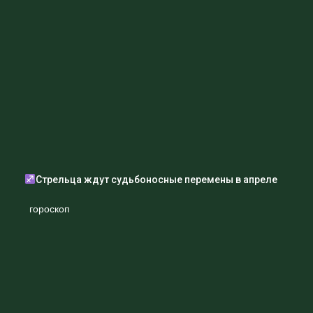
Поэтому важно не только заботиться о своем здоровье,
но и поддерживать социальные связи и находить
время для любимых занятий и увлечений.
Женщина Телец старшего возраста может
Стрельца ждут судьбоносные перемены в апреле
ожидать множество сюрпризов в ближайшие
дни. Некоторые из них могут быть вызовами,
гороскоп
но силой своего характера и опыта жизни она
сможет справиться с любыми проблемами.
Главное, не забывать о том, что в этом возрасте также