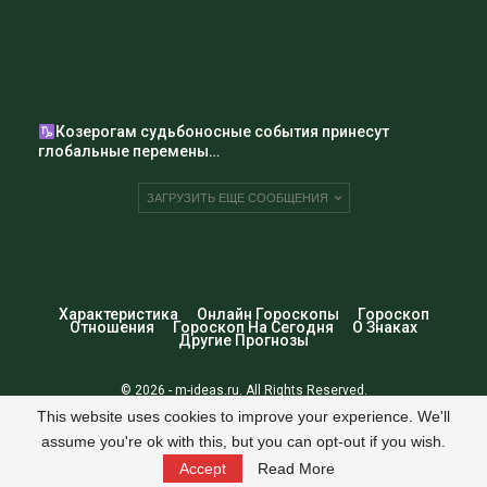
важно уделять внимание своим эмоциональным и
социальным потребностям, чтобы сохранить активный
и счастливый образ жизни. А
что ждет Тельца до конца
года
мы уже знаем.
Козерогам судьбоносные события принесут
глобальные перемены…
ЗАГРУЗИТЬ ЕЩЕ СООБЩЕНИЯ
Характеристика
Онлайн Гороскопы
Гороскоп
Отношения
Гороскоп На Сегодня
О Знаках
Другие Прогнозы
© 2026 - m-ideas.ru. All Rights Reserved.
This website uses cookies to improve your experience. We'll
Website Design:
ГОРОСКОПЫ ДЛЯ ВАС
This website uses cookies to improve user experience. By continuing to
assume you're ok with this, but you can opt-out if you wish.
use the site, you consent to the use of cookies.
OK
Accept
Read More