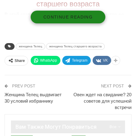
старшего возраста
В этой статье мы рассмотрим несколько аспектов ее
CONTINUE READING
жизни, которые могут измениться в ближайшее время,
включая любовь, семью, финансы, карьеру и
путешествия.
женщина Телец
женщина Телец старшего возраста
В любви
Если вы женщина Телец старшего возраста, то в
WhatsApp
Telegram
VK
Share
ближайшее время вас может ждать некоторая
неопределенность в любовных отношениях.
Если вы находитесь в отношениях, то возможно, вы
PREV POST
NEXT POST
почувствуете некоторое напряжение или несогласие с
Женщина Телец выдвигает
Овен ждет на свидание? 20
партнером.
30 условий избраннику
советов для успешной
встречи
Это может быть вызвано тем, что у вас разные
планы на будущее или различные взгляды на
жизнь. Если вы не находитесь в отношениях, то
Вам Также Могут Понравиться
Все
можете столкнуться с трудностями при поиске