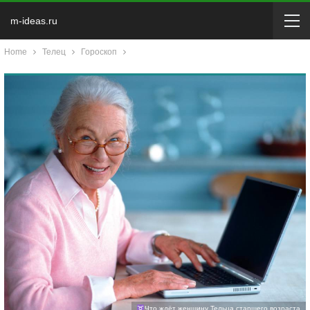
m-ideas.ru
Home
Телец
Гороскоп
Что ждёт женщину Тельца старшего возраста