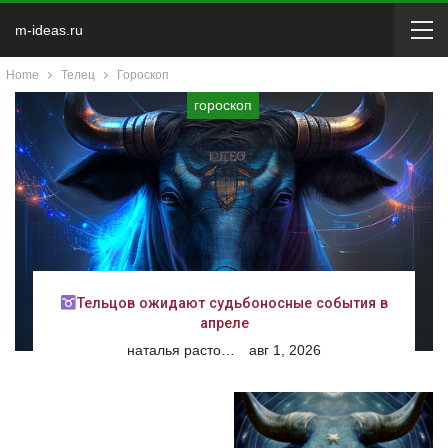
m-ideas.ru
Home
Телец
Гороскоп
гороскоп
Тельцов ожидают судьбоносные события в
апреле
наталья расторгуева
авг 1, 2026